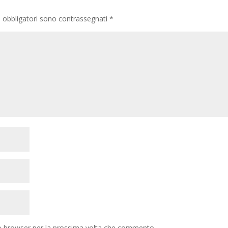
i obbligatori sono contrassegnati
*
to browser per la prossima volta che commento.