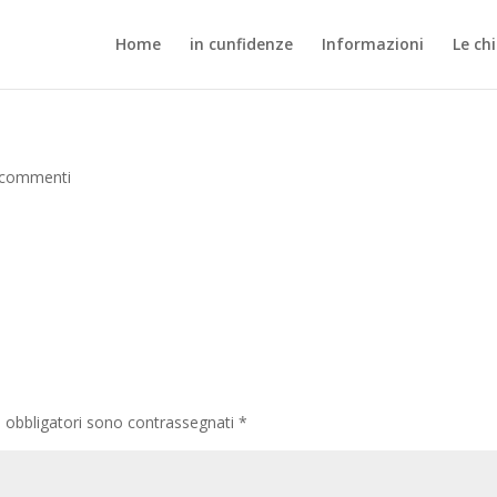
Home
in cunfidenze
Informazioni
Le ch
 commenti
i obbligatori sono contrassegnati
*