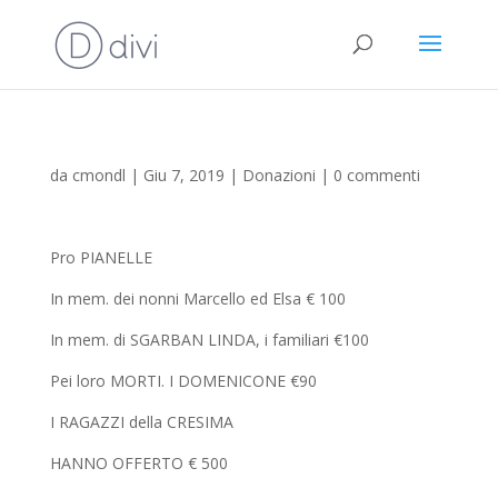
da
cmondl
|
Giu 7, 2019
|
Donazioni
|
0 commenti
Pro PIANELLE
In mem. dei nonni Marcello ed Elsa € 100
In mem. di SGARBAN LINDA, i familiari €100
Pei loro MORTI. I DOMENICONE €90
I RAGAZZI della CRESIMA
HANNO OFFERTO € 500