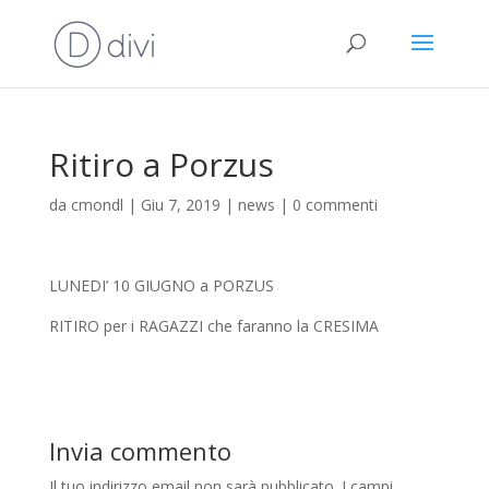
Ritiro a Porzus
da
cmondl
|
Giu 7, 2019
|
news
|
0 commenti
LUNEDI’ 10 GIUGNO a PORZUS
RITIRO per i RAGAZZI che faranno la CRESIMA
Invia commento
Il tuo indirizzo email non sarà pubblicato.
I campi