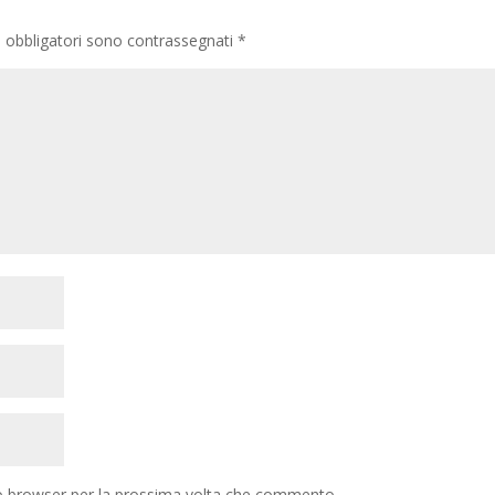
i obbligatori sono contrassegnati
*
to browser per la prossima volta che commento.