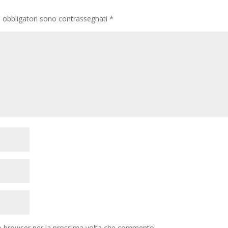
i obbligatori sono contrassegnati
*
to browser per la prossima volta che commento.