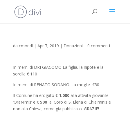
da
cmondl
|
Apr 7, 2019
|
Donazioni
|
0 commenti
In mem. di DRI GIACOMO La figlia, la nipote e la
sorella € 110
In mem. di RENATO SODANO. La moglie €50
Il Comune ha erogato €
1.000
alla attività giovanile
‘OraNimis’ e €
500
al Coro di S. Elena di Chialminis e
non alla Chiesa, come già pubblicato. GRAZIE!