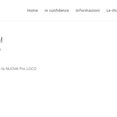
Home
in cunfidenze
Informazioni
Le ch
!
i
ecco la NUOVA Pro LOCO